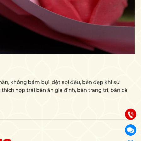
Báo giá & Đặt hàng:
089 944 5465
ăn, không bám bụi, dệt sợi đều, bền đẹp khi sử
Hướng dẫn & Hỗ trợ:
ích hợp trải bàn ăn gia đình, bàn trang trí, bàn cà
089 944 5475
Chăm sóc khách hàng:
089 944 5465
Call us
Chat Messenger 1
Chat wi