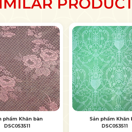
IMILAR PRODUC
n phẩm Khăn bàn
Sản phẩm Khăn 
DSC053511
DSC053511