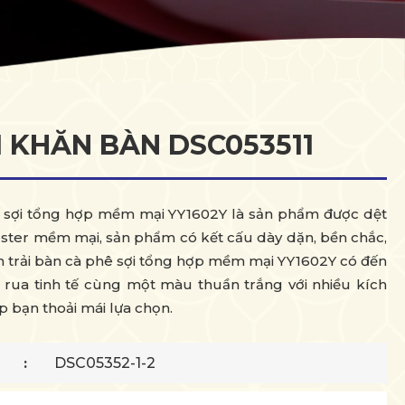
 KHĂN BÀN DSC053511
ê sợi tổng hợp mềm mại YY1602Y là sản phẩm được dệt
ester mềm mại, sản phẩm có kết cấu dày dặn, bền chắc,
n trải bàn cà phê sợi tổng hợp mềm mại YY1602Y có đến
a rua tinh tế cùng một màu thuần trắng với nhiều kích
p bạn thoải mái lựa chọn.
DSC05352-1-2