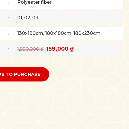
Polyester fiber
01, 02, 03
130x180cm, 180x180cm, 180x230cm
159,000
₫
Original
Current
1,990,000
₫
price
price
was:
is:
1,990,000 ₫.
159,000 ₫.
US TO PURCHASE