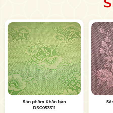
S
Sản phẩm Khăn bàn
Sả
DSC053511