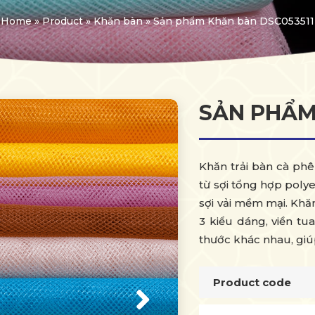
Home
»
Product
»
Khăn bàn
»
Sản phẩm Khăn bàn DSC053511
SẢN PHẨM
Khăn trải bàn cà ph
từ sợi tổng hợp poly
sợi vải mềm mại. Khă
3 kiểu dáng, viền tu
thước khác nhau, giú
Product code