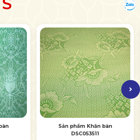
TS
Tư vấn
Chat wit
bàn
Sản phẩm Khăn bàn
DSC053511