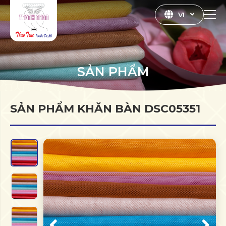
VI
SẢN PHẨM
SẢN PHẨM KHĂN BÀN DSC05351