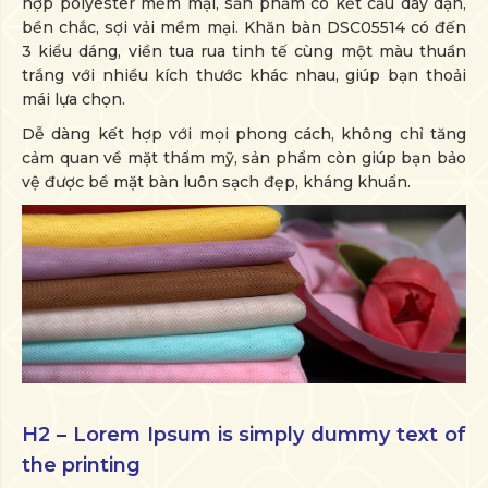
hợp polyester mềm mại, sản phẩm có kết cấu dày dặn,
bền chắc, sợi vải mềm mại. Khăn bàn DSC05514 có đến
3 kiểu dáng, viền tua rua tinh tế cùng một màu thuần
trắng với nhiều kích thước khác nhau, giúp bạn thoải
mái lựa chọn.
Dễ dàng kết hợp với mọi phong cách, không chỉ tăng
cảm quan về mặt thẩm mỹ, sản phẩm còn giúp bạn bảo
vệ được bề mặt bàn luôn sạch đẹp, kháng khuẩn.
H2 – Lorem Ipsum is simply dummy text of
the printing