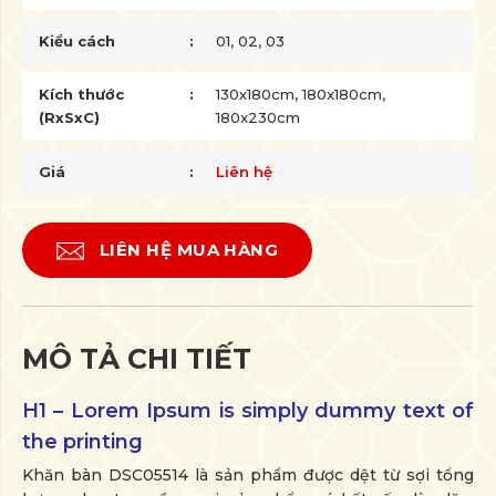
Kiểu cách
01, 02, 03
Kích thước
130x180cm, 180x180cm,
(RxSxC)
180x230cm
Giá
Liên hệ
LIÊN HỆ MUA HÀNG
MÔ TẢ CHI TIẾT
H1 – Lorem Ipsum is simply dummy text of
the printing
Khăn bàn DSC05514 là sản phẩm được dệt từ sợi tổng