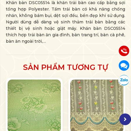
Khăn bàn DSC05514 là khăn trải bàn cao cấp bằng sợi
Báo giá & Đặt hàng:
tổng hợp Polyester. Tấm trải bàn có khả năng chống
089 944 5465
nhăn, không bám bụi, dệt sợi đều, bền đẹp khi sử dụng.
Người dùng dễ dàng vệ sinh thảm trải bàn bằng các
Hướng dẫn & Hỗ trợ:
089 944 5475
thiết bị vệ sinh hoặc giặt máy. Khăn bàn DSC05514
thích hợp trải bàn ăn gia đình, bàn trang trí, bàn cà phê,
bàn ăn ngoài trời,…
Chăm sóc khách hàng:
089 944 5465
Gọi ch
Chat Messenger 1
Chát M
SẢN PHẨM TƯƠNG TỰ
Tư vấn
Chát Z