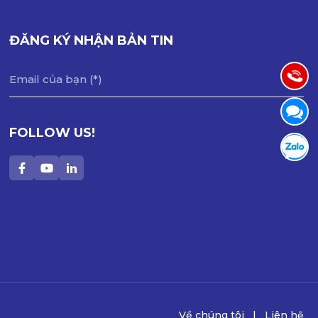
Hướng dẫn & Hỗ trợ:
089 944 5475
ĐĂNG KÝ NHẬN BẢN TIN
Chăm sóc khách hàng:
089 944 5465
Gọi cho
Chat Messenger 1
Chát Me
FOLLOW US!
Tư vấn
Chát Za
Về chúng tôi
Liên hệ